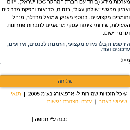
מערכות מידע (ביחד עם חברת המחקר IDC ישראל), ייזום
וארגון מפגשי "שולחן עגול", כנסים, סדנאות והפקת מדריכים
וחומרים מקצועיים. בנוסף מעניק שמואל מרדלר, מנהל
הפעילות, שירותי פיתוח עסקי מותאמים לחברות פתרונות
וגורמי יישום.
הירשמו וקבלו מידע מקצועי, הזמנות לכנסים, אירועים,
עדכונים ועוד.
מייל
שליחה
© כל הזכויות שמורות ל- ארפ.אורג בע"מ 2005 |
תנאי
שימוש באתר
|
עזרה והצהרת נגישות
נבנה ע"י תנופה |
בניית אתרים