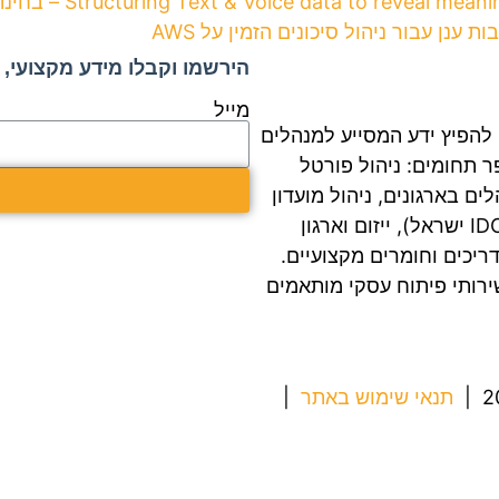
Structuring Text & Voice data t – בחינת משמעויות בטקסט ונתונים
ענן עבור ניהול סיכונים הזמין על AWS
הירשמו וקבלו מידע מקצועי, ה
מייל
החלה בשנת 2005 ומטרתה להפיץ ידע המסייע למנהלים
 תחומים: ניהול פורטל
ים בארגונים, ניהול מועדון
מנהלי מערכות מידע (ביחד עם חברת המחקר IDC ישראל), ייזום וארגון
ריכים וחומרים מקצועיים.
ירותי פיתוח עסקי מותאמים
תנאי שימוש באתר
|