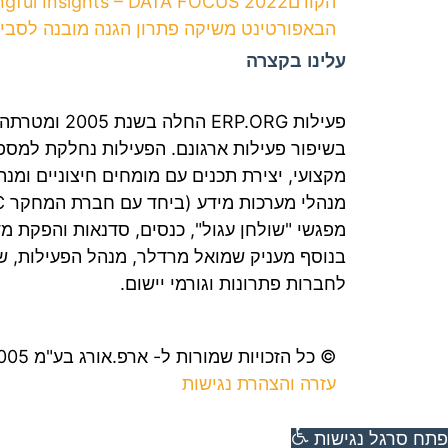
הקודם
o reveal meaningful Insights – DATA FOCUS 2022
הבא
פורטינט משיקה פתרון הגנה מובנה לסביבות 
עלינו בקצרה
פעילות ERP.ORG 
בשיפור פעילות ארגונם. הפעילות נחלקת למספר
מקצועי, יצירת תכנים עם מומחים חיצוניים ומנהל
מפגשי "שולחן עגול", כנסים, סדנאות והפקת מד
בנוסף מעניק שמואל מרדלר, מנהל הפעילות, ש
לחברות פתרונות וגורמי יישום.
© כל הזכויות שמורות ל- ארפ.אורג בע"מ 2005 |
עזרה והצהרת נגישות
פתח סרגל נגישות