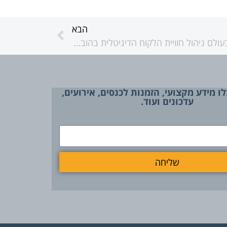
הבא
AKT פותחת ערוץ פעילות חדש בעולם ניהול חוויית הלקוח הדיגיטלית בהובלת קרן שקד: החברה החדשה תיישם את פתרונות SAP בתחום ה-CX
ו מידע מקצועי, הזמנות לכנסים, אירועים,
עדכונים ועוד.
שליחה