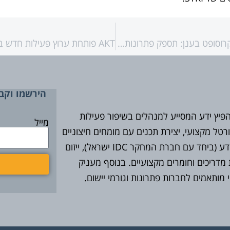
פורטינט מעמיקה את שיתוף הפעולה עם מיקרוסופט בענן: תספק פתרונות אבטחה עבור Microsoft Azure
הירשמו וקבל
חלה בשנת 2005 ומטרתה להפיץ ידע המסייע למנהלים בשיפור פעילות
מייל
טל מקצועי, יצירת תכנים עם מומחים חיצוניים
ומנהלים בארגונים, ניהול מועדון מנהלי מערכות מידע (ביחד עם חברת המחקר IDC ישראל), ייזום
 מדריכים וחומרים מקצועיים. בנוסף מעניק
מותאמים לחברות פתרונות וגורמי יישום.