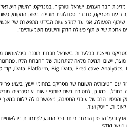
 מדינות חבר העמים, ישראל וטורקיה, במנדיקס: "השוק הישראלי
בוד עם מטריקס, כחברה טכנולוגית מובילה בשוק המקומי, כשו
שיתוף הפעולה, אני עד למקצועיות הבלתי מתפשרת של אנשי
ים ארוכות של שיתוף פעולה הדוק והישגים משמעותיים".
נה של מטריקס מייצגת בבלעדיות בישראל חברות תוכנה בינלאומיות
ירותי שיווק, PRE/POST SALE, ניהול מוצר, יישום ותמיכה מלאה לפתרונות של החבר
של תחומי פעילות ה-
ק עם חטיבותיה השונות של מטריקס בתחומי ייעוץ, ביצוע פרוי
בחו"ל. כמו כן, לחטיבה רשת שותפי יישום ואינטגרציה מובי
 והניסיון הרב של עובדי החטיבה, מאפשרים לה ללוות במשך ש
אומיות, הייטק ועוד.
 STKI.