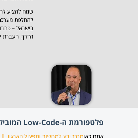
שמח להציע להנה
בישראל – פתרונ
הדרך, העברת יד
פלטפורמת ה-Low-Code המובילה בעולם מרחיבה את פעילותה בישראל
אתם כאן
מרכז ידע למחשוב ותפעול הארגון ERP.ORG.IL