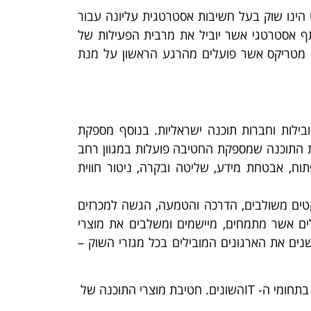
 הינו שוק בעל חשיבות אסטרטגית עליונה עבור
תף אסטרטגי אשר יוביל את מרבית הפעילות של
 מטריקס אשר פועלים מהרגע הראשון על מנת
 מובילות וחברות תוכנה ישראליות. בנוסף מספקת
ות הללו. פתרונות התוכנה שמספקת החטיבה פועלות במגוון רחב
IT, ביניהם Data Platform, Big Data, Predictive Analytics, ITSM, AI, IoT, קוד פתוח, אבטחת מידע, שליטה ובקרה, ניטור חווית
קטים משולבים, הדרכה והטמעה, הגשה למכרזים
לים אשר מתמחים, מיישמים ומשלבים את מוצרי
נים את הארגונים המובילים בכל מגזרי השוק –
החטיבה נחשבת כיום למרכז הידע הגדול ביותר בארץ ובעל הניסיון הנרחב ביותר בכל הנוגע לפתרונות בינלאומיים בתחומי ה- ITהשונים. חטיבת מוצרי התוכנה של