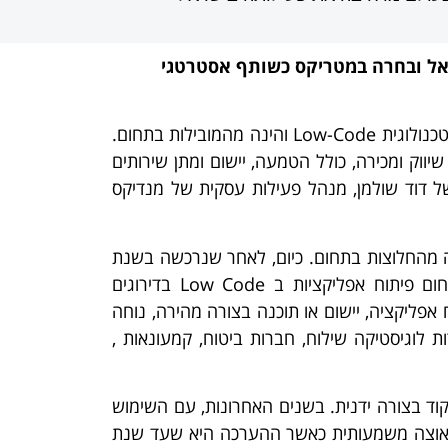
אל ובחרה במטריקס כשותף אסטרטגי
בטכנולוגית Low-Code והינה מהמובילות בתחום.
וק ומכירה, כולל הטמעה, יישום ומתן שירותים
 של דוד שולמן, מנהל פעילות עסקית של מנדיקס
ר הוקמה בשנת 2005 בהולנד, והייתה מהחלוצות בתחום. כיום, לאחר שנרכשה בשנת
2018 על ידי סימנס תוכנה Siemens Digital Industry Software)), דורגה בשנה האחרונה כמובילה בתחום פיתוח אפליקציות ב Low Code בדירוגים
ניינים בפיתוח אפליקציה, יישום או תוכנה בצורה מהירה, נוחה
 ומשרתים למעלה מ-5000 לקוחות, כולל בנקים, חברות לוגיסטיקה שילוח, חברות ביטוח, קמעונאות ,
כתיבת קוד בצורה ידנית. בשנים האחרונות, עם השימוש
ליקציות רבות המספקות מענה לצרכים שונים, השימוש בפלטפורמות Low-Code קיבל תאוצה משמעותית כאשר ההערכה היא שעד שנת