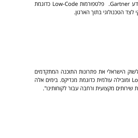
2024 כ-70% מהאפליקציות יפותחו בטכנולוגית Low-Code, כך על פי תחזית של חברת הייעוץ וטכנולוגיות המידע Gartner. פלטפורמות Low-Code כדוגמת
לצד הטכנולוגי בתוך הארגון.
לשוק הישראלי את פתרונות התוכנה המתקדמים
ביותר בעולם המספקות מענה לצרכיו המשתנים. אנחנו שמחים לשתף פעולה עם חלוצת טכנולוגיית ה-Low-Code ומובילה עולמית כדוגמת מנדיקס. בימים אלה