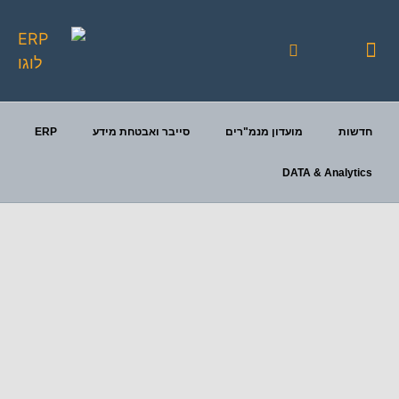
יצירת קשר
כנסי FOCUS
פעילויות מתוכננות
חדשות
מועדון מנמ"רים
סייבר ואבטחת מידע
ERP
DATA & Analytics