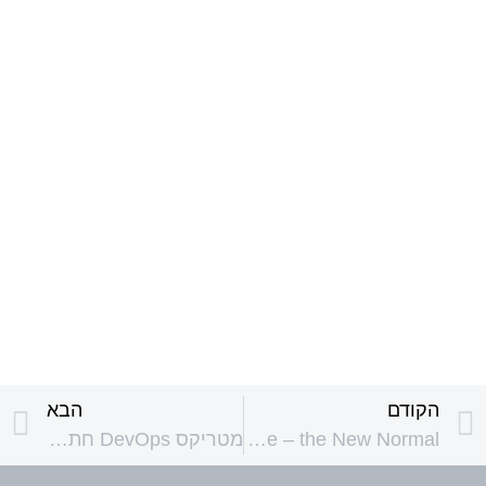
הקודם
הבא
WFM: Work From Home – the New Normal
מטריקס DevOps חתמה על הסכם שותפות עם Harness