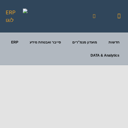
יצירת קשר
כנסי FOCUS
פעילויות מתוכננות
חדשות
מועדון מנמ"רים
סייבר ואבטחת מידע
ERP
DATA & Analytics