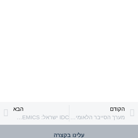
הקודם
הבא
מערך הסייבר הלאומי: כלי מודעות סייבר
IDC ישראל: SECURITY IN THE TIME OF PANDEMICS
עלינו בקצרה