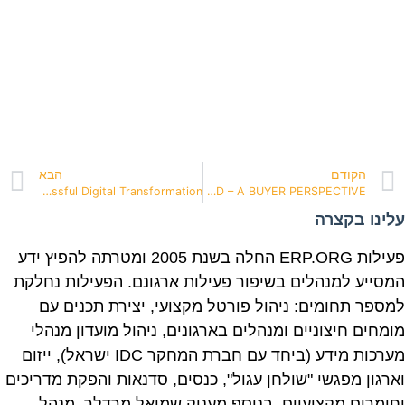
הקודם
הבא
The Missing Piece to a Successful Digital Transformation
MIGRATION TO THE CLOUD – A BUYER PERSPECTIVE
עלינו בקצרה
פעילות ERP.ORG החלה בשנת 2005 ומטרתה להפיץ ידע
המסייע למנהלים בשיפור פעילות ארגונם. הפעילות נחלקת
למספר תחומים: ניהול פורטל מקצועי, יצירת תכנים עם
מומחים חיצוניים ומנהלים בארגונים, ניהול מועדון מנהלי
מערכות מידע (ביחד עם חברת המחקר IDC ישראל), ייזום
וארגון מפגשי "שולחן עגול", כנסים, סדנאות והפקת מדריכים
וחומרים מקצועיים. בנוסף מעניק שמואל מרדלר, מנהל