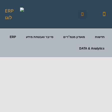
יצירת קשר
כנסי FOCUS
פעילויות מתוכננות
חדשות
מועדון מנמ"רים
סייבר ואבטחת מידע
ERP
DATA & Analytics