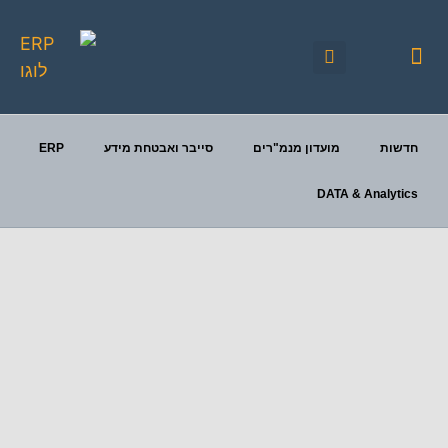
יצירת קשר
כנסי FOCUS
פעילויות מתוכננות
חדשות
מועדון מנמ"רים
סייבר ואבטחת מידע
ERP
DATA & Analytics