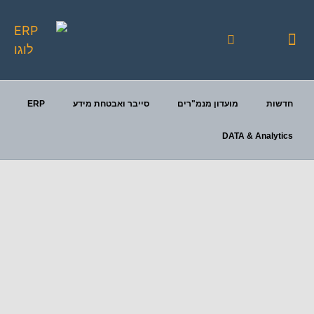
יצירת קשר
כנסי FOCUS
פעילויות מתוכננות
חדשות
מועדון מנמ"רים
סייבר ואבטחת מידע
ERP
DATA & Analytics