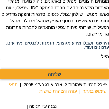
מומחים חיצוניים ומנהלים בארגונים, ניהול מועדון מנהלי
מערכות מידע (ביחד עם חברת המחקר IDC ישראל), ייזום
וארגון מפגשי "שולחן עגול", כנסים, סדנאות והפקת מדריכים
וחומרים מקצועיים. בנוסף מעניק שמואל מרדלר, מנהל
הפעילות, שירותי פיתוח עסקי מותאמים לחברות פתרונות
וגורמי יישום.
הירשמו וקבלו מידע מקצועי, הזמנות לכנסים, אירועים,
עדכונים ועוד.
מייל
שליחה
© כל הזכויות שמורות ל- ארפ.אורג בע"מ 2005 |
תנאי
שימוש באתר
|
עזרה והצהרת נגישות
נבנה ע"י תנופה |
בניית אתרים