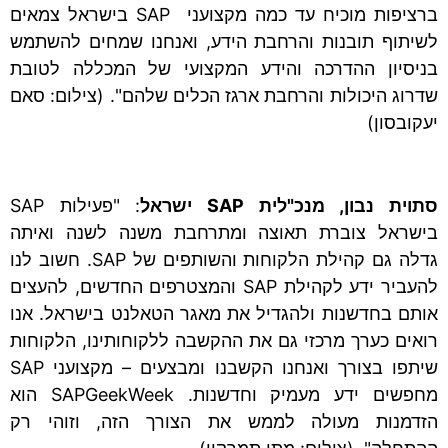
ברציפות מוכיח עד כמה מקצועני SAP בישראל צמאים
לשיתוף תובנות והרחבת הידע, ואנחנו שמחים להשתמש
בניסיון ההדרכה והידע המקצועי של המכללה לטובת
שדרוג היכולות והרחבת ארגז הכלים שלהם". (צילום: סאם
יעקובסון)
סתוית נבון, מנכ"לית
SAP
ישראל
: "פעילות SAP
בישראל צוברת תאוצה ומתרחבת משנה לשנה ואיתה
גדלה גם קהילת הלקוחות והשותפים של SAP. חשוב לנו
להעביר ידע לקהילת SAP והמצטרפים החדשים, להעצים
אותם בחדשנות ולהגדיל את מאגר הטאלנט בישראל. אנו
רואים כערך מרכזי גם את ההקשבה ללקוחותינו, הלקוחות
שיתפו בצורך ואנחנו הקשבנו ומבצעים – מקצועני SAP
מחפשים ידע מעמיק וחדשנות. SAPGeekWeek הוא
הזדמנות מעולה לממש את הצורך הזה, וזוהי רק